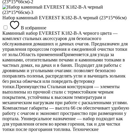
Набор каминный EVEREST K182-B-A черный (23*15*66см)
В избранное
Каминный набор EVEREST K182-B-A черного цвета —
комплект стальных аксессуаров для безопасного
обслуживания домашних и дачных очагов. Предназначен для
управления процессом горения и ежедневной очистки топки
от золы.Область примененияПрименяется для ухода за
каминами, отопительными печами и каминными топками в
частных домах, на дачах и в банях. Подходит для работы с
дровяными и угольными очагами: позволяет безопасно
поправлять поленья, распределять угли и вычищать зольник
без риска обжечься или повредить футеровку
топки.Преимущества Стальная конструкция — элементы
выполнены из прочной стали с термостойким черным
покрытием, устойчивы к высоким температурам и
механическим нагрузкам при работе с раскаленными углями.
Компактные габариты — высота 66 см обеспечивает удобную
работу с очагом и экономит пространство при размещении у
портала. Универсальное назначение — набор подходит как
для управления огнем во время горения, так и для чистки
топки после прогорания топлива. Технические